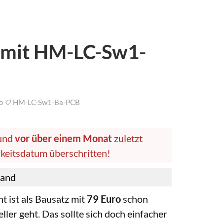
r mit HM-LC-Sw1-
fo
HM-LC-Sw1-Ba-PCB
 und
vor über einem Monat
zuletzt
arkeitsdatum überschritten!
wand
t ist als Bausatz mit
79 Euro
schon
ller geht. Das sollte sich doch einfacher