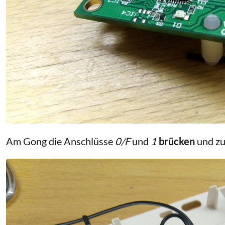
Am Gong die Anschlüsse
0/F
und
1
brücken
und z