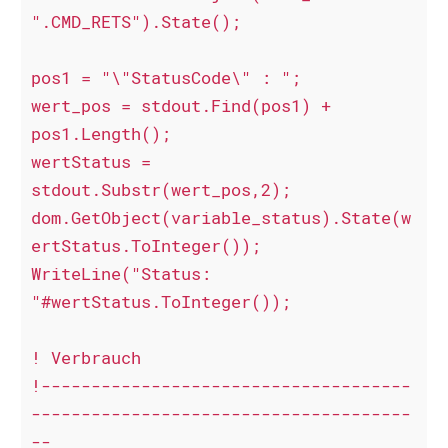
".CMD_RETS").State();

pos1 = "\"StatusCode\" : ";

wert_pos = stdout.Find(pos1) +  
pos1.Length();

wertStatus = 
stdout.Substr(wert_pos,2);

dom.GetObject(variable_status).State(w
ertStatus.ToInteger());

WriteLine("Status: 
"#wertStatus.ToInteger());

! Verbrauch

!-------------------------------------
--------------------------------------
--
