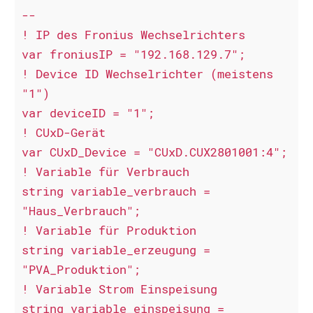
--

! IP des Fronius Wechselrichters

var froniusIP = "192.168.129.7";

! Device ID Wechselrichter (meistens 
"1")

var deviceID = "1";

! CUxD-Gerät

var CUxD_Device = "CUxD.CUX2801001:4";

! Variable für Verbrauch

string variable_verbrauch = 
"Haus_Verbrauch";

! Variable für Produktion

string variable_erzeugung = 
"PVA_Produktion";

! Variable Strom Einspeisung

string variable_einspeisung = 