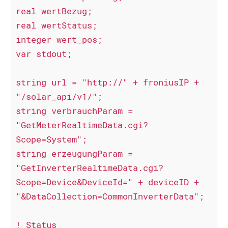
real wertBezug;

real wertStatus;

integer wert_pos;

var stdout;   

string url = "http://" + froniusIP + 
"/solar_api/v1/";

string verbrauchParam = 
"GetMeterRealtimeData.cgi?
Scope=System";

string erzeugungParam = 
"GetInverterRealtimeData.cgi?
Scope=Device&DeviceId=" + deviceID + 
"&DataCollection=CommonInverterData";

! Status
