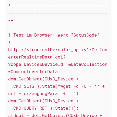
!-------------------------------------
--------------------------------------
--

! Test im Browser: Wert "SatusCode"

! 
http://<froniusIP>/solar_api/v1/GetInv
erterRealtimeData.cgi?
Scope=Device&DeviceId=1&DataCollection
=CommonInverterData

dom.GetObject(CUxD_Device + 
".CMD_SETS").State("wget -q -O - '" + 
url + erzeugungParam + "'"); 

dom.GetObject(CUxD_Device + 
".CMD_QUERY_RET").State(1); 

stdout = dom.GetObject(CUxD_Device + 