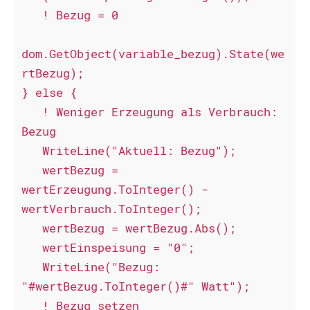
   ! Bezug = 0

dom.GetObject(variable_bezug).State(we
rtBezug);

} else {

   ! Weniger Erzeugung als Verbrauch: 
Bezug

   WriteLine("Aktuell: Bezug");

   wertBezug = 
wertErzeugung.ToInteger() - 
wertVerbrauch.ToInteger();

   wertBezug = wertBezug.Abs();

   wertEinspeisung = "0";

   WriteLine("Bezug: 
"#wertBezug.ToInteger()#" Watt");

   ! Bezug setzen
