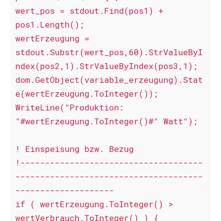
wert_pos = stdout.Find(pos1) +  
pos1.Length();

wertErzeugung = 
stdout.Substr(wert_pos,60).StrValueByI
ndex(pos2,1).StrValueByIndex(pos3,1);

dom.GetObject(variable_erzeugung).Stat
e(wertErzeugung.ToInteger());

WriteLine("Produktion: 
"#wertErzeugung.ToInteger()#" Watt");

! Einspeisung bzw. Bezug

!-------------------------------------
--------------------------------------
--------------------

if ( wertErzeugung.ToInteger() > 
wertVerbrauch.ToInteger() ) {
