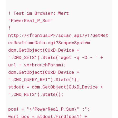
! Test im Browser: Wert 
"PowerReal_P_Sum"

! 
http://<froniusIP>/solar_api/v1/GetMet
erRealtimeData.cgi?Scope=System

dom.GetObject(CUxD_Device + 
".CMD_SETS").State("wget -q -O - " + 
url + verbrauchParam);

dom.GetObject(CUxD_Device + 
".CMD_QUERY_RET").State(1);

stdout = dom.GetObject(CUxD_Device + 
".CMD_RETS").State();

pos1 = "\"PowerReal_P_Sum\" :";

wert_pos = stdout.Find(pos1) +  