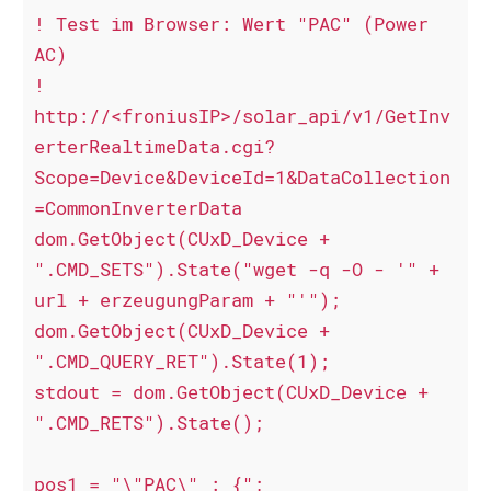
! Test im Browser: Wert "PAC" (Power 
AC)

! 
http://<froniusIP>/solar_api/v1/GetInv
erterRealtimeData.cgi?
Scope=Device&DeviceId=1&DataCollection
=CommonInverterData

dom.GetObject(CUxD_Device + 
".CMD_SETS").State("wget -q -O - '" + 
url + erzeugungParam + "'");

dom.GetObject(CUxD_Device + 
".CMD_QUERY_RET").State(1);

stdout = dom.GetObject(CUxD_Device + 
".CMD_RETS").State();

pos1 = "\"PAC\" : {";
