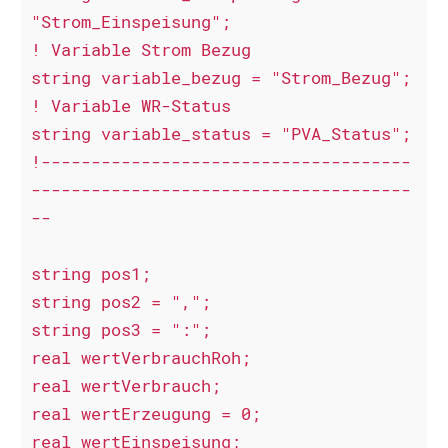
"Strom_Einspeisung";

! Variable Strom Bezug

string variable_bezug = "Strom_Bezug";

! Variable WR-Status

string variable_status = "PVA_Status";

!-------------------------------------
--------------------------------------
--

string pos1;

string pos2 = ",";

string pos3 = ":";

real wertVerbrauchRoh;

real wertVerbrauch;

real wertErzeugung = 0;

real wertEinspeisung;
