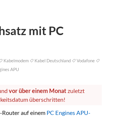
satz mit PC
Kabelmodem
Kabel Deutschland
Vodafone
gines APU
 und
vor über einem Monat
zuletzt
arkeitsdatum überschritten!
e-Router auf einem
PC Engines APU-