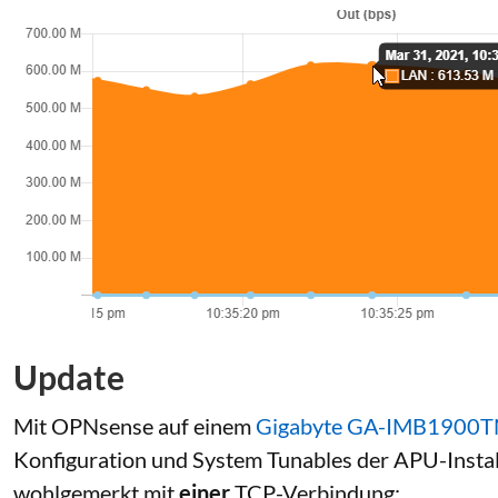
Update
Mit OPNsense auf einem
Gigabyte GA-IMB1900
Konfiguration und System Tunables der APU-Install
wohlgemerkt mit
einer
TCP-Verbindung: