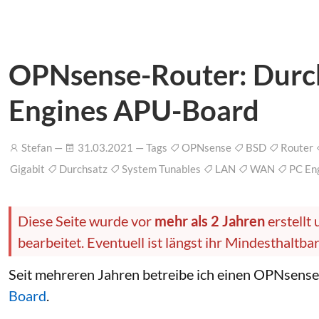
OPNsense-Router: Durch
Engines APU-Board
Stefan —
31.03.2021 — Tags
OPNsense
BSD
Router
Gigabit
Durchsatz
System Tunables
LAN
WAN
PC En
Diese Seite wurde vor
mehr als 2 Jahren
erstellt
bearbeitet. Eventuell ist längst ihr Mindesthaltb
Seit mehreren Jahren betreibe ich einen OPNsens
Board
.