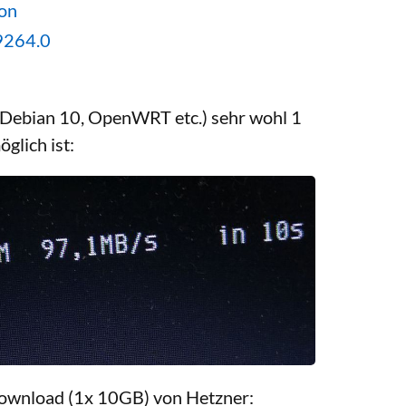
ion
=9264.0
 (Debian 10, OpenWRT etc.) sehr wohl 1
lich ist:
ownload (1x 10GB) von Hetzner: