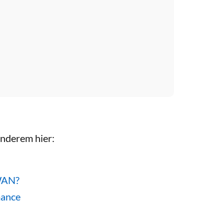
anderem hier:
-WAN?
mance