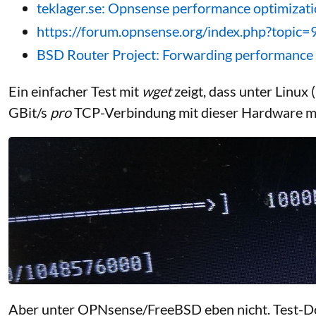
teklager.se: Opnsense performance optimizat
https://forum.opnsense.org/index.php?topic
BSD Router Project: Forwarding performance
Ein einfacher Test mit
wget
zeigt, dass unter Linux
GBit/s
pro
TCP-Verbindung mit dieser Hardware mög
Aber unter OPNsense/FreeBSD eben nicht. Test-D