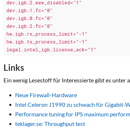
dev.igb.2.eee_disabled="1"

dev.igb.1.fc="0"

dev.igb.0.fc="0"

dev.igb.2.fc="0"

hw.igb.rx_process_limit="-1"

hw.igb.tx_process_limit="-1"

legal.intel_igb.license_ack="1"
Links
Ein wenig Lesestoff für Interessierte gibt es unter 
Neue Firewall-Hardware
Intel Celeron J1990 zu schwach für Gigabit
Performance tuning for IPS maximum perfor
teklager.se: Throughput test