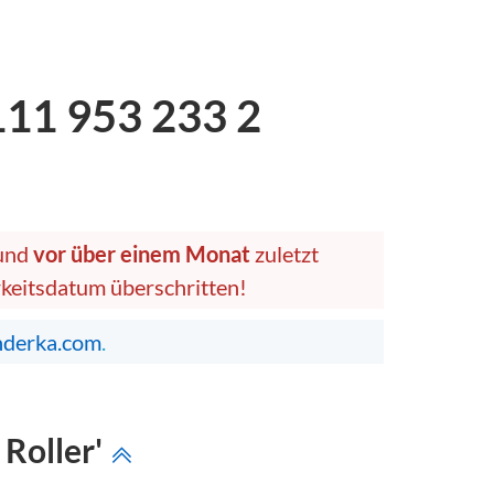
11 953 233 2
 und
vor über einem Monat
zuletzt
arkeitsdatum überschritten!
nderka.com
.
 Roller'