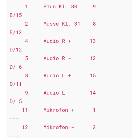
     1     Plus Kl. 30     9            
B/15

     2     Masse Kl. 31    8            
B/12

     4     Audio R +      13            
D/12

     5     Audio R -      12            
D/ 6

     8     Audio L +      15            
D/11

     9     Audio L -      14            
D/ 5

    11     Mikrofon +      1            
---

    12     Mikrofon -      2            
---
