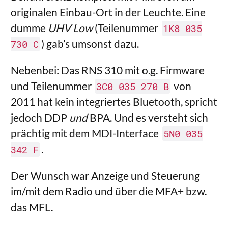
originalen Einbau-Ort in der Leuchte. Eine
dumme
UHV Low
(Teilenummer
1K8 035
) gab’s umsonst dazu.
730 C
Nebenbei: Das RNS 310 mit o.g. Firmware
und Teilenummer
von
3C0 035 270 B
2011 hat kein integriertes Bluetooth, spricht
jedoch DDP
und
BPA. Und es versteht sich
prächtig mit dem MDI-Interface
5N0 035
.
342 F
Der Wunsch war Anzeige und Steuerung
im/mit dem Radio und über die MFA+ bzw.
das MFL.