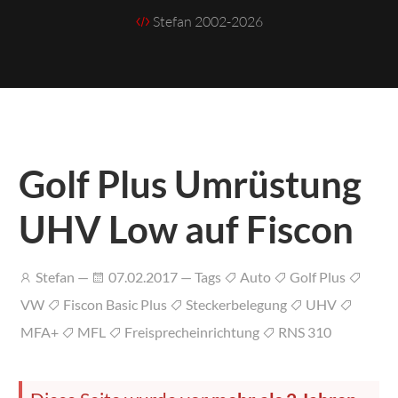
Stefan 2002-2026
Golf Plus Umrüstung
UHV Low auf Fiscon
Stefan —
07.02.2017 — Tags
Auto
Golf Plus
VW
Fiscon Basic Plus
Steckerbelegung
UHV
MFA+
MFL
Freisprecheinrichtung
RNS 310