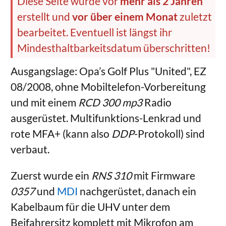
Diese Seite wurde vor
mehr als 2 Jahren
erstellt und
vor über einem Monat
zuletzt
bearbeitet. Eventuell ist längst ihr
Mindesthaltbarkeitsdatum überschritten!
Ausgangslage: Opa’s Golf Plus "United", EZ
08/2008, ohne Mobiltelefon-Vorbereitung
und mit einem
RCD 300 mp3
Radio
ausgerüstet. Multifunktions-Lenkrad und
rote MFA+ (kann also
DDP
-Protokoll) sind
verbaut.
Zuerst wurde ein
RNS 310
mit Firmware
0357
und
MDI
nachgerüstet, danach ein
Kabelbaum für die UHV unter dem
Beifahrersitz komplett mit Mikrofon am